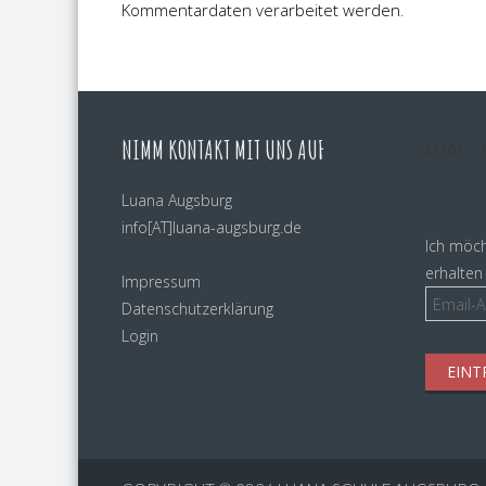
Kommentardaten verarbeitet werden
.
NIMM KONTAKT MIT UNS AUF
Error:
Co
Luana Augsburg
info[AT]luana-
augsburg.de
Ich möch
erhalten
Impressum
Datenschutzerklärung
Login