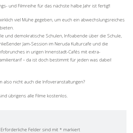
gs- und Filmreihe für das nächste halbe Jahr ist fertig!!
irklich viel Mühe gegeben, um euch ein abwechslungsreiches
bieten.
ule und demokratische Schulen,
Infoabende über die Schule,
hließender Jam-Session im Neruda Kulturcafe und die
nfobrunches in urigen Innenstadt-Cafés mit extra-
milientarif
–
da ist doch bestimmt für jeden was dabei!
 also nicht auch die Infoveranstaltungen?
d übrigens alle Filme kostenlos.
Erforderliche Felder sind mit
*
markiert