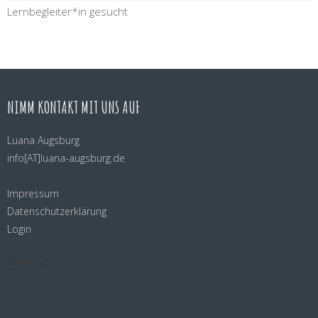
Lernbegleiter*in gesucht
NIMM KONTAKT MIT UNS AUF
Luana Augsburg
info[AT]luana-
augsburg.de
Impressum
Datenschutzerklärung
Login
Error:
Contact form not found.